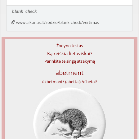
blank
check
www.alkonas.lt/zodzio/blank-check/vertimas
Žodyno testas
Ką reiškia lietuviškai?
Parinkite teisingą atsakymą
abetment
/ə'betmənt/ (abettal) /ə'betəl/