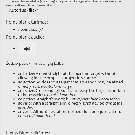
--Autorius (flickr)
Point-blank
tarimas:
/'pɔint'biæɳk/
Point-blank
audio:
Žodžio paaiškinimas anglų kalba:
adjective: Aimed straight at the mark or target without
allowing for the drop in a projectile's course.
adjective: So close to a target that a weapon may be aimed
directly at it:
point-blank range.
adjective: Close enough so that missing the target is unlikely
or impossible:
a point-blank shot.
adjective: Straightforward; blunt:
a point-blank accusation.
adverb: With a straight aim; directly:
fired point-blank at the
intruder.
adverb: Without hesitation, deliberation, or equivocation:
answered point-blank.
Lietuviškos reikšmės: