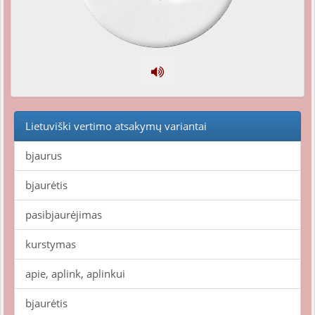
Lietuviški vertimo atsakymų variantai
bjaurus
bjaurėtis
pasibjaurėjimas
kurstymas
apie, aplink, aplinkui
bjaurėtis