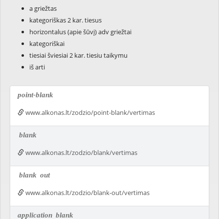
a griežtas
kategoriškas 2 kar. tiesus
horizontalus (apie šūvį) adv griežtai
kategoriškai
tiesiai šviesiai 2 kar. tiesiu taikymu
iš arti
point-blank
www.alkonas.lt/zodzio/point-blank/vertimas
blank
www.alkonas.lt/zodzio/blank/vertimas
blank
out
www.alkonas.lt/zodzio/blank-out/vertimas
application
blank