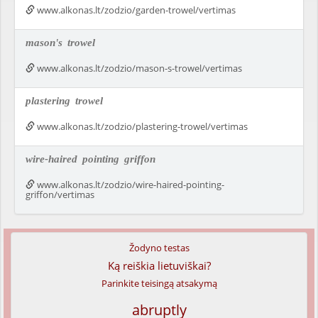
www.alkonas.lt/zodzio/garden-trowel/vertimas
mason's
trowel
www.alkonas.lt/zodzio/mason-s-trowel/vertimas
plastering
trowel
www.alkonas.lt/zodzio/plastering-trowel/vertimas
wire-haired
pointing
griffon
www.alkonas.lt/zodzio/wire-haired-pointing-
griffon/vertimas
Žodyno testas
Ką reiškia lietuviškai?
Parinkite teisingą atsakymą
abruptly