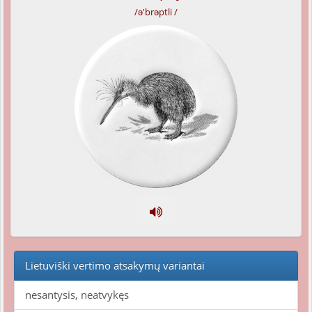
/ə'brəptli /
Lietuviški vertimo atsakymų variantai
nesantysis, neatvykęs