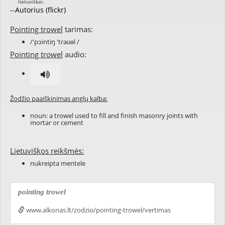
--Autorius (flickr)
Pointing trowel
tarimas:
/'pɔintiŋ 'traʊəl /
Pointing trowel
audio:
Žodžio paaiškinimas anglų kalba:
noun: a trowel used to fill and finish masonry joints with
mortar or cement
Lietuviškos reikšmės:
nukreipta mentele
pointing trowel
www.alkonas.lt/zodzio/pointing-trowel/vertimas