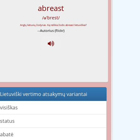
abreast
/ə'brest/
--Autorius (flickr)
Lietuviški vertimo atsakymų variantai
visiškas
status
abatė