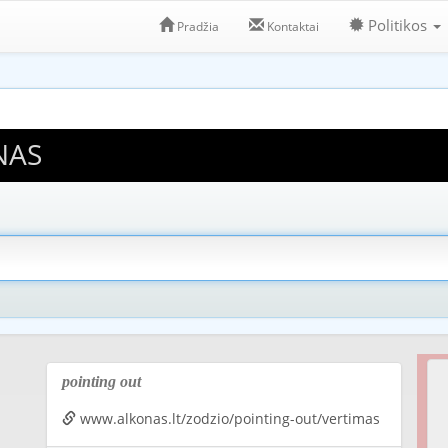
Politikos
Pradžia
Kontaktai
NAS
pointing out
www.alkonas.lt/zodzio/pointing-out/vertimas