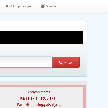
Video pristatymas
Pratybos
Ieškoti
Žodyno testas
Ką reiškia lietuviškai?
Parinkite teisingą atsakymą