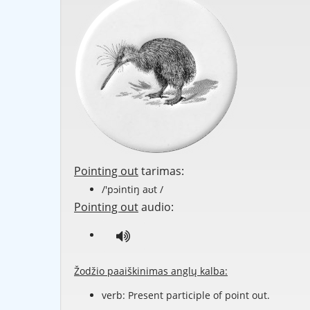
Pointing out
tarimas:
/'pɔintiŋ aʊt /
Pointing out
audio:
Žodžio paaiškinimas anglų kalba:
verb: Present participle of
point out
.