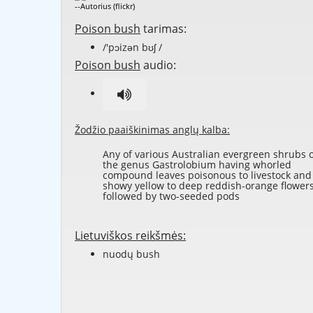
--Autorius (flickr)
Poison bush
tarimas:
/'pɔizən bʊʃ /
Poison bush
audio:
Žodžio paaiškinimas anglų kalba:
Any of various Australian evergreen shrubs 
the genus Gastrolobium having whorled
compound leaves poisonous to livestock and
showy yellow to deep reddish-orange flower
followed by two-seeded pods
Lietuviškos reikšmės:
nuodų bush