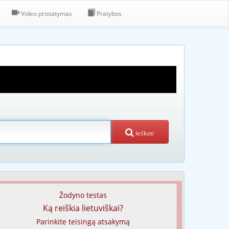
Video pristatymas
Pratybos
Ieškoti
Žodyno testas
Ką reiškia lietuviškai?
Parinkite teisingą atsakymą