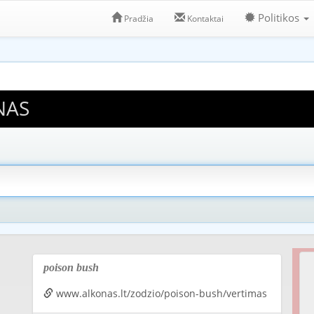
Politikos
Pradžia
Kontaktai
NAS
poison bush
www.alkonas.lt/zodzio/poison-bush/vertimas