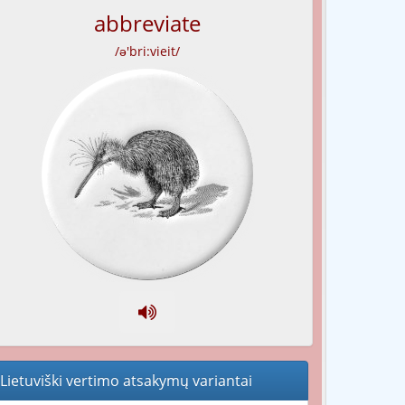
abbreviate
/ə'bri:vieit/
Lietuviški vertimo atsakymų variantai