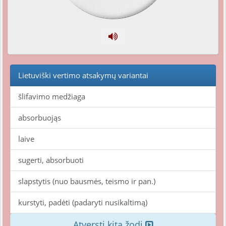
Lietuviški vertimo atsakymų variantai
šlifavimo medžiaga
absorbuojąs
laive
sugerti, absorbuoti
slapstytis (nuo bausmės, teismo ir pan.)
kurstyti, padėti (padaryti nusikaltimą)
Atversti kitą žodį