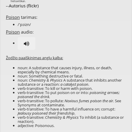
--Autorius (flickr)
Poison
tarimas:
/'pɔizn/
Poison
audio:
Žodžio paaiškinimas anglų kalba:
noun: A substance that causes injury, illness, or death,
especially by chemical means.
noun: Something destructive or fatal.
noun:
Chemistry & Physics
A substance that inhibits another
substance or a reaction:
a catalyst poison.
verb-transitive: To kill or harm with poison.
verb-transitive: To put poison on or into:
poisoning arrows;
poisoned the drink.
verb-transitive: To pollute:
Noxious fumes poison the air.
See
Synonyms at
contaminate
.
verb-transitive: To have a harmful influence on; corrupt:
Jealousy poisoned their friendship.
verb-transitive:
Chemistry & Physics
To inhibit (a substance or
reaction).
adjective: Poisonous.