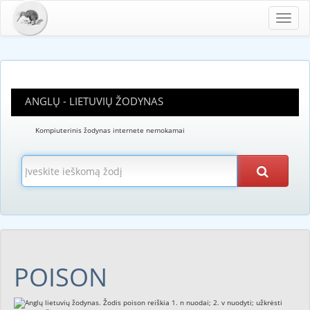
Toggl
navig
ANGLŲ - LIETUVIŲ ŽODYNAS
Kompiuterinis žodynas internete nemokamai
POISON