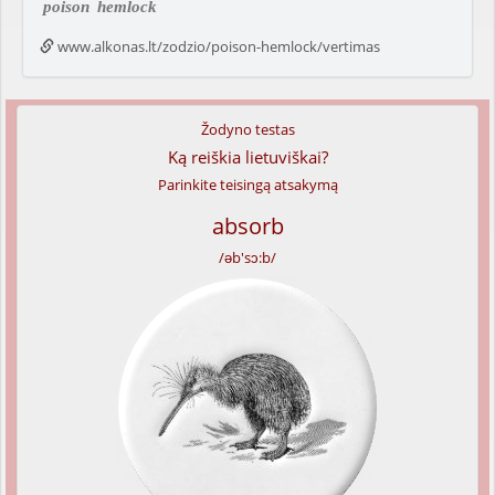
poison
hemlock
www.alkonas.lt/zodzio/poison-hemlock/vertimas
Žodyno testas
Ką reiškia lietuviškai?
Parinkite teisingą atsakymą
absorb
/əb'sɔ:b/