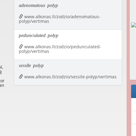
adenomatous
polyp
www.alkonas.lt/zodzio/adenomatous-
polyp/vertimas
pedunculated
polyp
www.alkonas.lt/zodzio/pedunculated-
polyp/vertimas
sessile
polyp
l,
g
www.alkonas.lt/zodzio/sessile-polyp/vertimas
mor
an