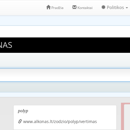
Politikos
Pradžia
Kontaktai
NAS
polyp
www.alkonas.lt/zodzio/polyp/vertimas