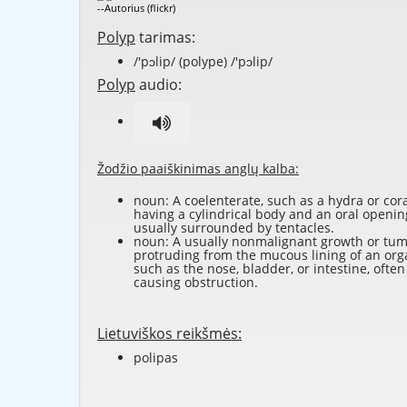
--Autorius (flickr)
Polyp
tarimas:
/'pɔlip/ (polype) /'pɔlip/
Polyp
audio:
Žodžio paaiškinimas anglų kalba:
noun: A coelenterate, such as a hydra or cora
having a cylindrical body and an oral openin
usually surrounded by tentacles.
noun: A usually nonmalignant growth or tu
protruding from the mucous lining of an org
such as the nose, bladder, or intestine, often
causing obstruction.
Lietuviškos reikšmės:
polipas