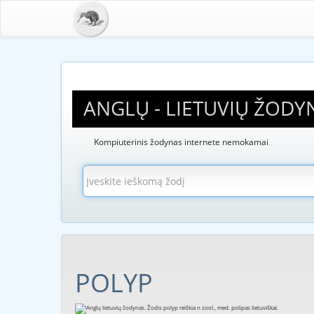
ANGLŲ - LIETUVIŲ ŽODY
Kompiuterinis žodynas internete nemokamai
POLYP