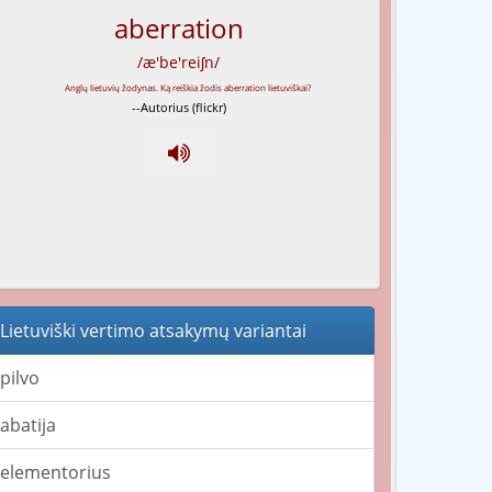
aberration
/æ'be'reiʃn/
--Autorius (flickr)
Lietuviški vertimo atsakymų variantai
pilvo
abatija
elementorius