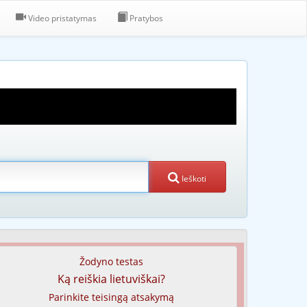
Video pristatymas
Pratybos
Ieškoti
Žodyno testas
Ką reiškia lietuviškai?
Parinkite teisingą atsakymą