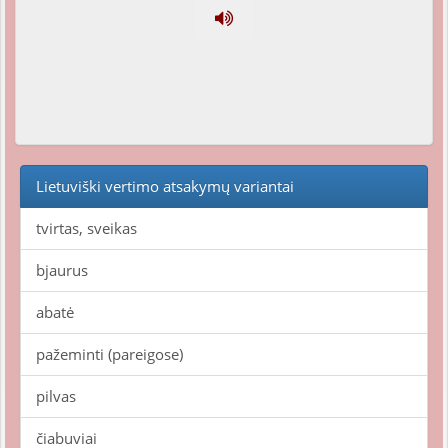
Lietuviški vertimo atsakymų variantai
tvirtas, sveikas
bjaurus
abatė
pažeminti (pareigose)
pilvas
čiabuviai