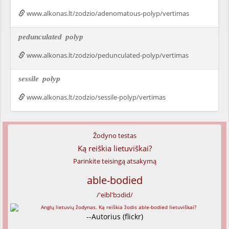
www.alkonas.lt/zodzio/adenomatous-polyp/vertimas
pedunculated
polyp
www.alkonas.lt/zodzio/pedunculated-polyp/vertimas
sessile
polyp
www.alkonas.lt/zodzio/sessile-polyp/vertimas
Žodyno testas
Ką reiškia lietuviškai?
Parinkite teisingą atsakymą
able-bodied
/'eibl'bɔdid/
--Autorius (flickr)