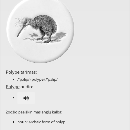
Polype
tarimas:
/'pɔlip/ (polype) /'pɔlip/
Polype
audio:
Žodžio paaiškinimas anglų kalba:
noun: Archaic form of
polyp
.