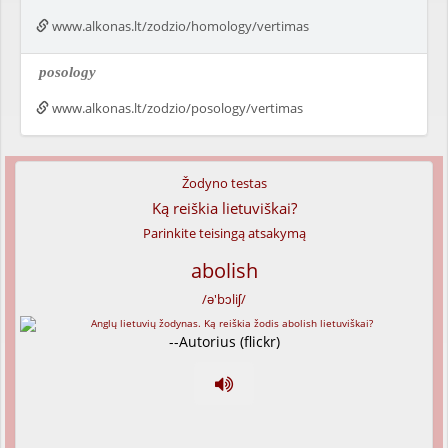
www.alkonas.lt/zodzio/homology/vertimas
posology
www.alkonas.lt/zodzio/posology/vertimas
Žodyno testas
Ką reiškia lietuviškai?
Parinkite teisingą atsakymą
abolish
/ə'bɔliʃ/
--Autorius (flickr)