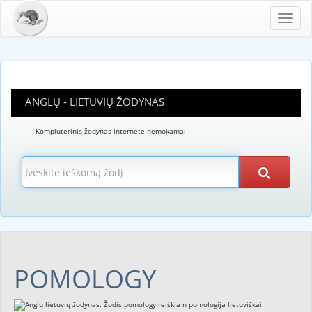
Toggl
navig
ANGLŲ - LIETUVIŲ ŽODYNAS
Kompiuterinis žodynas internete nemokamai
POMOLOGY