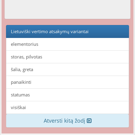
Lietuviški vertimo atsakymų variantai
elementorius
storas, pilvotas
šalia, greta
panaikinti
statumas
visiškai
Atversti kitą žodį