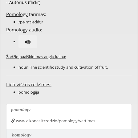
--Autorius (flickr)
Pomology
tarimas:
/pə'mɔlədʤi/
Pomology
audio:
Žodžio paaiškinimas anglų kalba:
noun: The scientific study and cultivation of fruit.
Lietuviškos reikšmės:
pomologija
pomology
www.alkonas.lt/zodzio/pomology/vertimas
homology