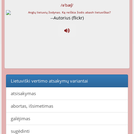
/ə'bæʃ/
--Autorius (flickr)
Lietuviški vertimo atsakymų variantai
atsisakymas
abortas, išsimetimas
galėjimas
sugėdinti