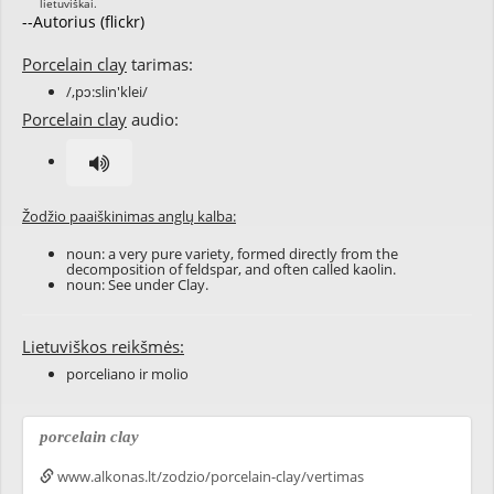
--Autorius (flickr)
Porcelain clay
tarimas:
/,pɔ:slin'klei/
Porcelain clay
audio:
Žodžio paaiškinimas anglų kalba:
noun: a very pure variety, formed directly from the
decomposition of feldspar, and often called
kaolin
.
noun: See under Clay.
Lietuviškos reikšmės:
porceliano ir molio
porcelain clay
www.alkonas.lt/zodzio/porcelain-clay/vertimas