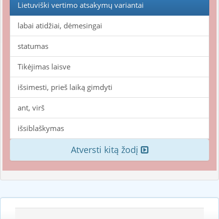
Lietuviški vertimo atsakymų variantai
labai atidžiai, dėmesingai
statumas
Tikėjimas laisve
išsimesti, prieš laiką gimdyti
ant, virš
išsiblaškymas
Atversti kitą žodį