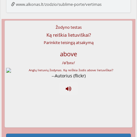
www.alkonas.lt/zodzio/sublime-porte/vertimas
Žodyno testas
Ką reiškia lietuviškai?
Parinkite teisingą atsakymą
above
/ə'bʌv/
--Autorius (flickr)