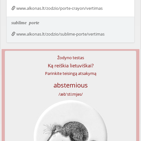
www.alkonas.lt/zodzio/porte-crayon/vertimas
sublime
porte
www.alkonas.lt/zodzio/sublime-porte/vertimas
Žodyno testas
Ką reiškia lietuviškai?
Parinkite teisingą atsakymą
abstemious
/æb'sti:mjəs/