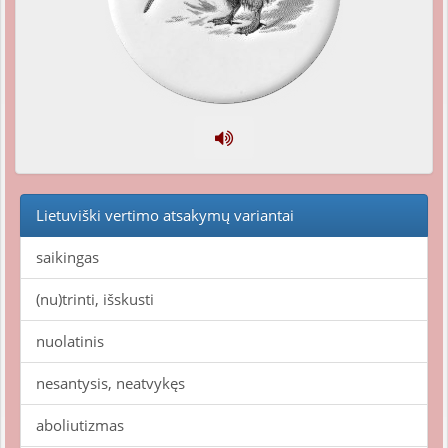
Lietuviški vertimo atsakymų variantai
saikingas
(nu)trinti, išskusti
nuolatinis
nesantysis, neatvykęs
aboliutizmas