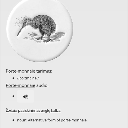
Porte-monnaie
tarimas:
/,pɔ:tmɔ'nei/
Porte-monnaie
audio:
Žodžio paaiškinimas anglų kalba:
noun: Alternative form of
porte-monnaie
.