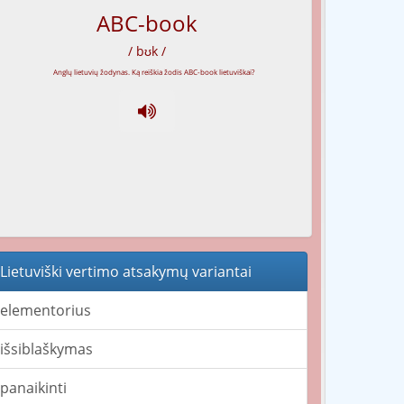
ABC-book
/ bʊk /
Lietuviški vertimo atsakymų variantai
elementorius
išsiblaškymas
panaikinti