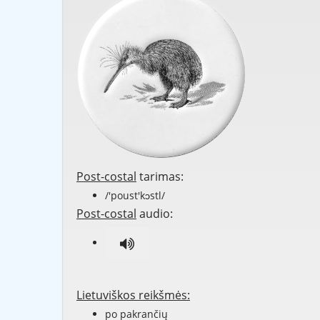
Post-costal
tarimas:
/'poust'kɔstl/
Post-costal
audio:
Lietuviškos reikšmės:
po pakrančių