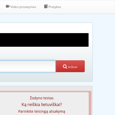
Video pristatymas
Pratybos
Ieškoti
Žodyno testas
Ką reiškia lietuviškai?
Parinkite teisingą atsakymą