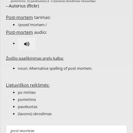
--Autorius (flickr)
Post-mortem
tarimas:
/poʊst'mɔrtəm /
Post-mortem
audio:
Žodžio paaiškinimas anglų kalba:
noun: Alternative spelling of
post mortem
.
Lietuviškos reikšmės:
po mirties
pomirtinis
pavėluotas
(lavono) skrodimas
post-mortem