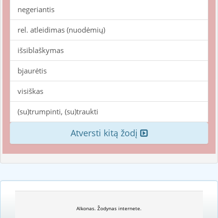
negeriantis
rel. atleidimas (nuodėmių)
išsiblaškymas
bjaurėtis
visiškas
(su)trumpinti, (su)traukti
Atversti kitą žodį
Alkonas. Žodynas internete.