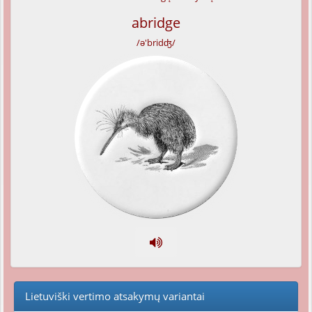
abridge
/ə'bridʤ/
Lietuviški vertimo atsakymų variantai