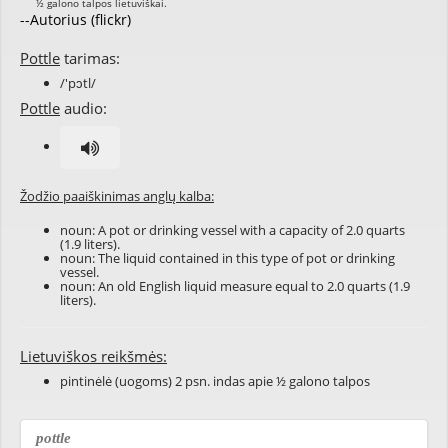
--Autorius (flickr)
Pottle
tarimas:
/'pɔtl/
Pottle
audio:
Žodžio paaiškinimas anglų kalba:
noun: A pot or drinking vessel with a capacity of 2.0 quarts
(1.9 liters).
noun: The liquid contained in this type of pot or drinking
vessel.
noun: An old English liquid measure equal to 2.0 quarts (1.9
liters).
Lietuviškos reikšmės:
pintinėlė (uogoms) 2 psn. indas apie ½ galono talpos
pottle