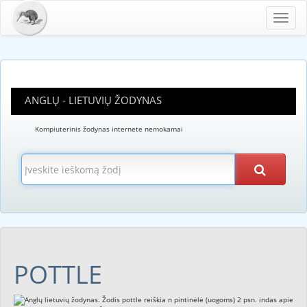
Toggl
navig
ANGLŲ - LIETUVIŲ ŽODYNAS
Kompiuterinis žodynas internete nemokamai
POTTLE