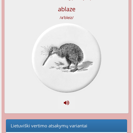
ablaze
/ə'bleiz/
Lietuviški vertimo atsakymų variantai