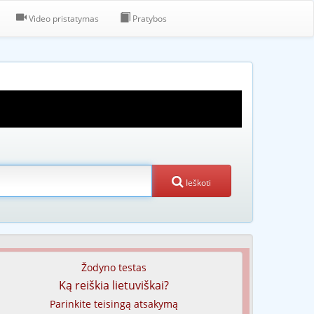
Video pristatymas
Pratybos
Ieškoti
Žodyno testas
Ką reiškia lietuviškai?
Parinkite teisingą atsakymą