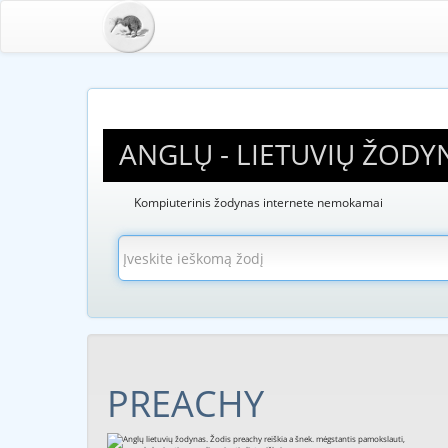
ANGLŲ - LIETUVIŲ ŽODY
Kompiuterinis žodynas internete nemokamai
PREACHY