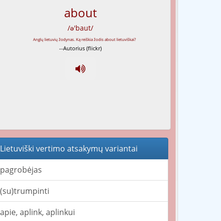
about
/ə'baut/
--Autorius (flickr)
Lietuviški vertimo atsakymų variantai
pagrobėjas
(su)trumpinti
apie, aplink, aplinkui