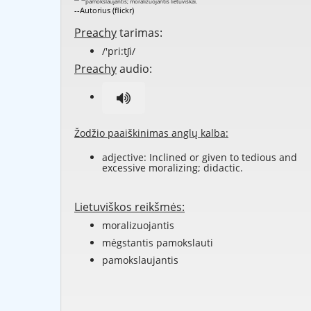
--Autorius (flickr)
Preachy
tarimas:
/'pri:tʃi/
Preachy
audio:
Žodžio paaiškinimas anglų kalba:
adjective: Inclined or given to tedious and
excessive moralizing; didactic.
Lietuviškos reikšmės:
moralizuojantis
mėgstantis pamokslauti
pamokslaujantis