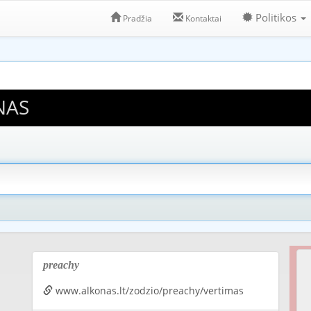
Politikos
Pradžia
Kontaktai
NAS
preachy
www.alkonas.lt/zodzio/preachy/vertimas