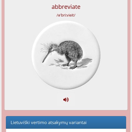
abbreviate
/ə'bri:vieit/
Lietuviški vertimo atsakymų variantai