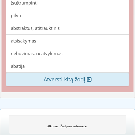
(su)trumpinti
pilvo
abstraktus, atitrauktinis
atsisakymas
nebuvimas, neatvykimas
abatija
Atversti kitą žodį
Alkonas. Žodynas internete.