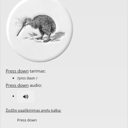
Press down
tarimas:
/prɛs daʊn /
Press down
audio:
Žodžio paaiškinimas anglų kalba:
Press down