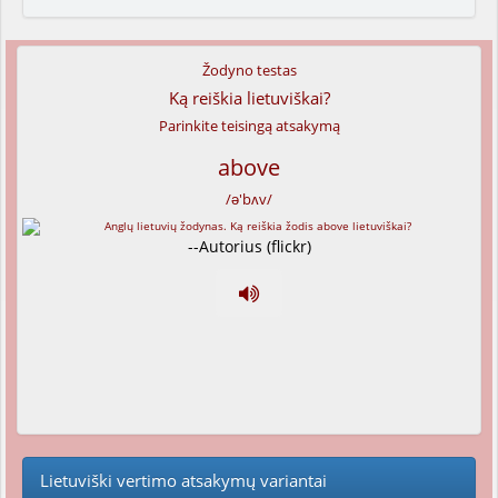
Žodyno testas
Ką reiškia lietuviškai?
Parinkite teisingą atsakymą
above
/ə'bʌv/
--Autorius (flickr)
Lietuviški vertimo atsakymų variantai