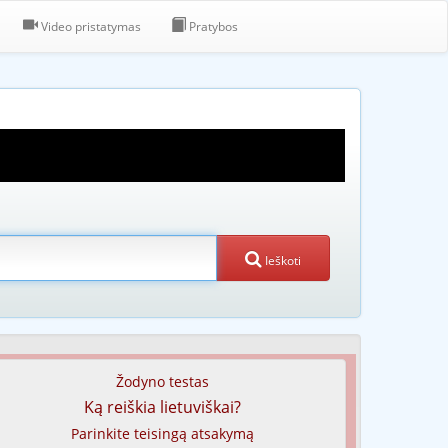
Video pristatymas
Pratybos
Ieškoti
Žodyno testas
Ką reiškia lietuviškai?
Parinkite teisingą atsakymą