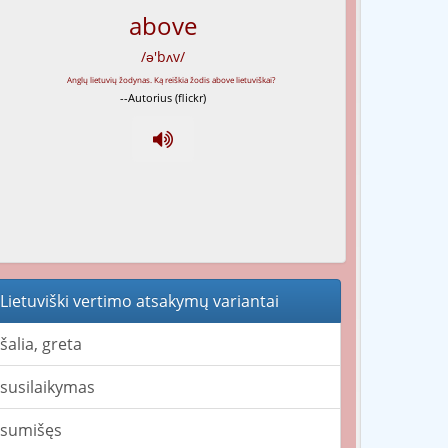
above
/ə'bʌv/
--Autorius (flickr)
Lietuviški vertimo atsakymų variantai
šalia, greta
susilaikymas
sumišęs