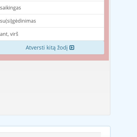
saikingas
su(si)gėdinimas
ant, virš
Atversti kitą žodį