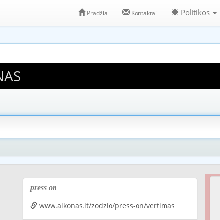
Politikos
Pradžia
Kontaktai
NAS
press on
www.alkonas.lt/zodzio/press-on/vertimas