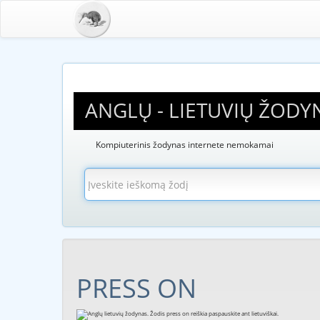
ANGLŲ - LIETUVIŲ ŽODY
Kompiuterinis žodynas internete nemokamai
PRESS ON