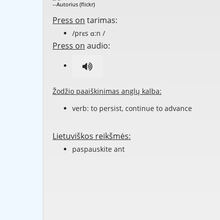
--Autorius (flickr)
Press on
tarimas:
/prɛs ɑ:n /
Press on
audio:
Žodžio paaiškinimas anglų kalba:
verb: to
persist
, continue to
advance
Lietuviškos reikšmės:
paspauskite ant