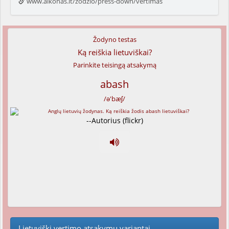
www.alkonas.lt/zodzio/press-down/vertimas
Žodyno testas
Ką reiškia lietuviškai?
Parinkite teisingą atsakymą
abash
/ə'bæʃ/
--Autorius (flickr)
Lietuviški vertimo atsakymų variantai