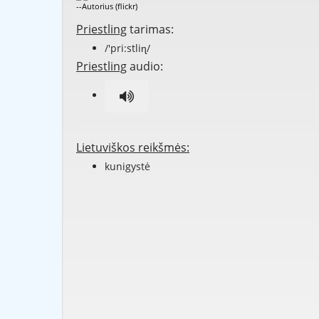
--Autorius (flickr)
Priestling
tarimas:
/'pri:stliɳ/
Priestling
audio:
Lietuviškos reikšmės:
kunigystė