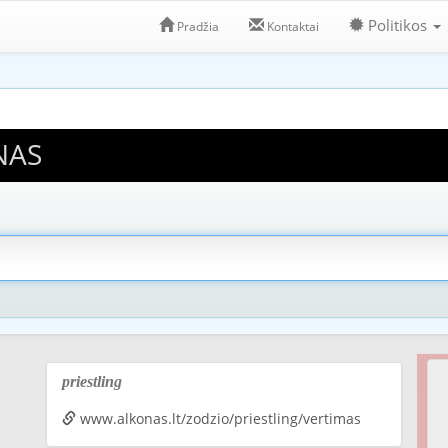
Politikos
Pradžia
Kontaktai
NAS
priestling
www.alkonas.lt/zodzio/priestling/vertimas