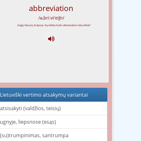
abbreviation
/ə,bri:vi'eiʃn/
Lietuviški vertimo atsakymų variantai
atsisakyti (valdžios, teisių)
ugnyje, liepsnose (esąs)
(su)trumpinimas, santrumpa