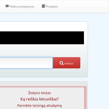
Video pristatymas
Pratybos
Ieškoti
Žodyno testas
Ką reiškia lietuviškai?
Parinkite teisingą atsakymą