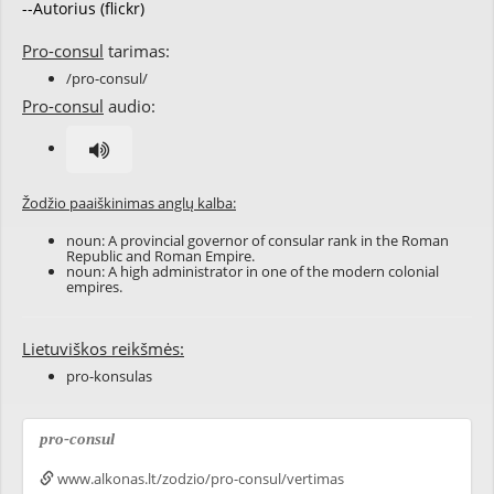
--Autorius (flickr)
Pro-consul
tarimas:
/pro-consul/
Pro-consul
audio:
Žodžio paaiškinimas anglų kalba:
noun: A provincial governor of consular rank in the Roman
Republic and Roman Empire.
noun: A high administrator in one of the modern colonial
empires.
Lietuviškos reikšmės:
pro-konsulas
pro-consul
www.alkonas.lt/zodzio/pro-consul/vertimas