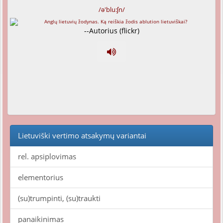
/ə'blu:ʃn/
--Autorius (flickr)
Lietuviški vertimo atsakymų variantai
rel. apsiplovimas
elementorius
(su)trumpinti, (su)traukti
panaikinimas