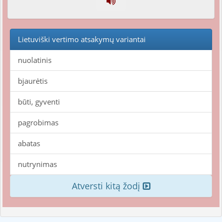
Lietuviški vertimo atsakymų variantai
nuolatinis
bjaurėtis
būti, gyventi
pagrobimas
abatas
nutrynimas
Atversti kitą žodį