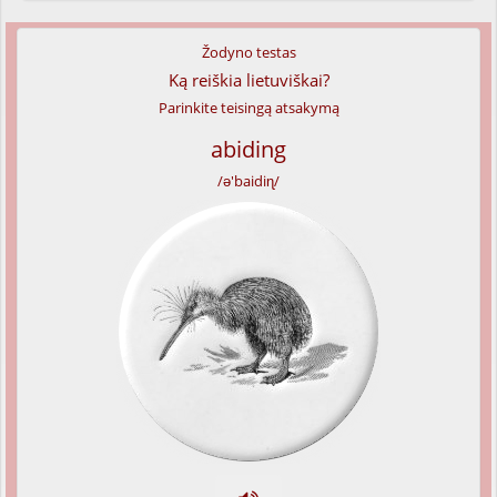
Žodyno testas
Ką reiškia lietuviškai?
Parinkite teisingą atsakymą
abiding
/ə'baidiɳ/