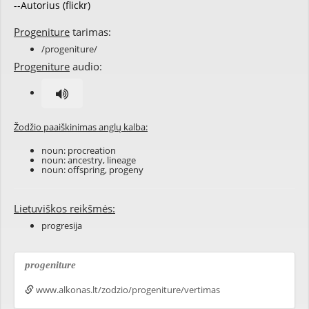
--Autorius (flickr)
Progeniture
tarimas:
/progeniture/
Progeniture
audio:
Žodžio paaiškinimas anglų kalba:
noun:
procreation
noun:
ancestry
,
lineage
noun:
offspring
,
progeny
Lietuviškos reikšmės:
progresija
progeniture
www.alkonas.lt/zodzio/progeniture/vertimas