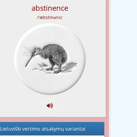
abstinence
/'æbstinəns/
Lietuviški vertimo atsakymų variantai