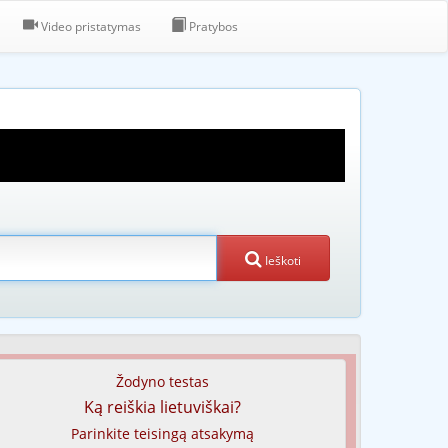
Video pristatymas
Pratybos
Ieškoti
Žodyno testas
Ką reiškia lietuviškai?
Parinkite teisingą atsakymą