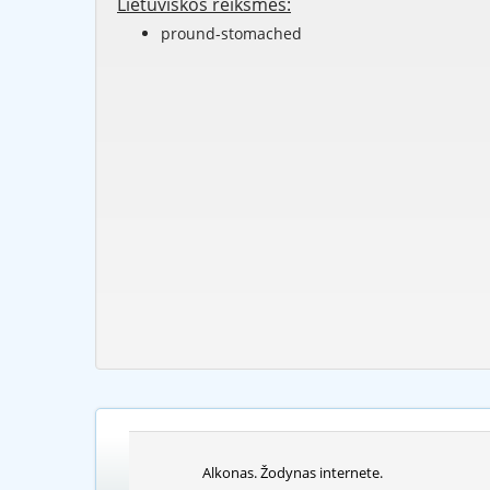
Lietuviškos reikšmės:
pround-stomached
Alkonas. Žodynas internete.