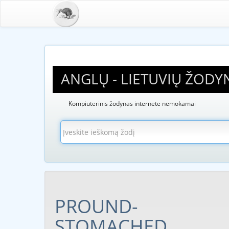
ANGLŲ - LIETUVIŲ ŽODY
Kompiuterinis žodynas internete nemokamai
PROUND-
STOMACHED