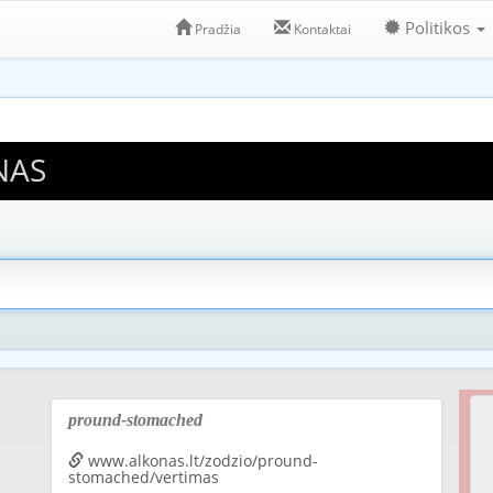
Politikos
Pradžia
Kontaktai
NAS
pround-stomached
www.alkonas.lt/zodzio/pround-
stomached/vertimas