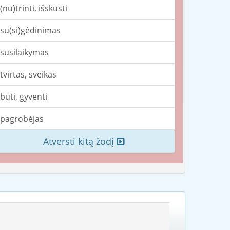
(nu)trinti, išskusti
su(si)gėdinimas
susilaikymas
tvirtas, sveikas
būti, gyventi
pagrobėjas
Atversti kitą žodį