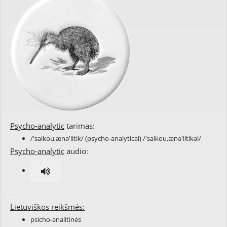
Psycho-analytic
tarimas:
/'saikou,ænə'litik/ (psycho-analytical) /'saikou,ænə'litikəl/
Psycho-analytic
audio:
Lietuviškos reikšmės:
psicho-analitinės