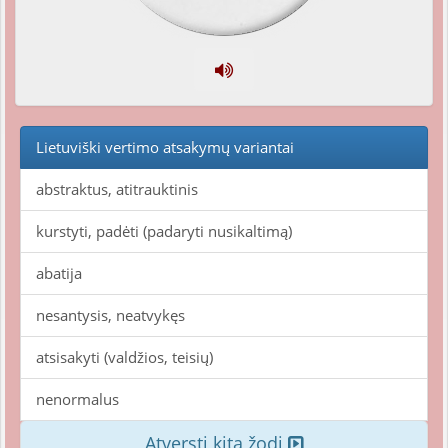
Lietuviški vertimo atsakymų variantai
abstraktus, atitrauktinis
kurstyti, padėti (padaryti nusikaltimą)
abatija
nesantysis, neatvykęs
atsisakyti (valdžios, teisių)
nenormalus
Atversti kitą žodį