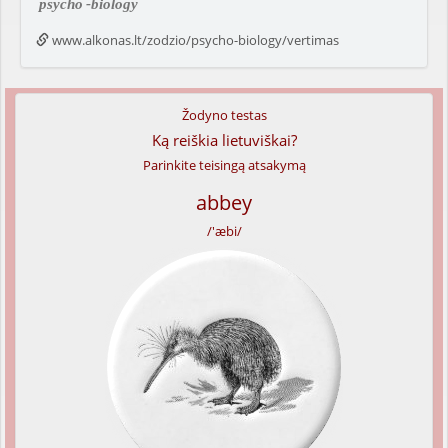
psycho
-biology
www.alkonas.lt/zodzio/psycho-biology/vertimas
Žodyno testas
Ką reiškia lietuviškai?
Parinkite teisingą atsakymą
abbey
/'æbi/