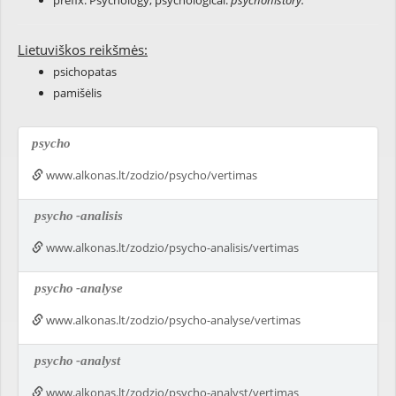
prefix: Psychology; psychological:
psychohistory.
Lietuviškos reikšmės:
psichopatas
pamišėlis
psycho
www.alkonas.lt/zodzio/psycho/vertimas
psycho
-analisis
www.alkonas.lt/zodzio/psycho-analisis/vertimas
psycho
-analyse
www.alkonas.lt/zodzio/psycho-analyse/vertimas
psycho
-analyst
www.alkonas.lt/zodzio/psycho-analyst/vertimas