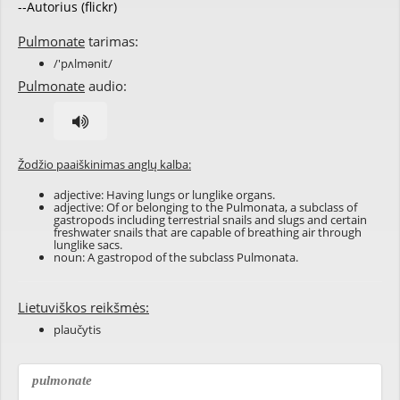
--Autorius (flickr)
Pulmonate
tarimas:
/'pʌlmənit/
Pulmonate
audio:
Žodžio paaiškinimas anglų kalba:
adjective: Having lungs or lunglike organs.
adjective: Of or belonging to the Pulmonata, a subclass of
gastropods including terrestrial snails and slugs and certain
freshwater snails that are capable of breathing air through
lunglike sacs.
noun: A gastropod of the subclass Pulmonata.
Lietuviškos reikšmės:
plaučytis
pulmonate