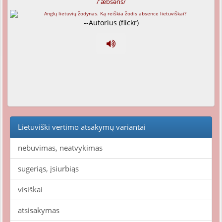
/'æbsəns/
--Autorius (flickr)
Lietuviški vertimo atsakymų variantai
nebuvimas, neatvykimas
sugeriąs, įsiurbiąs
visiškai
atsisakymas