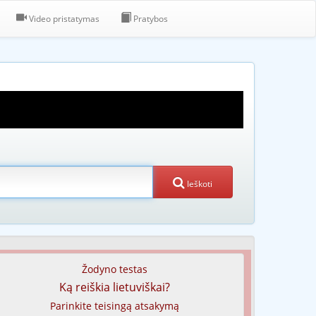
Video pristatymas
Pratybos
Ieškoti
Žodyno testas
Ką reiškia lietuviškai?
Parinkite teisingą atsakymą