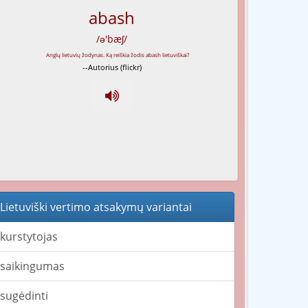
abash
/ə'bæʃ/
--Autorius (flickr)
Lietuviški vertimo atsakymų variantai
kurstytojas
saikingumas
sugėdinti