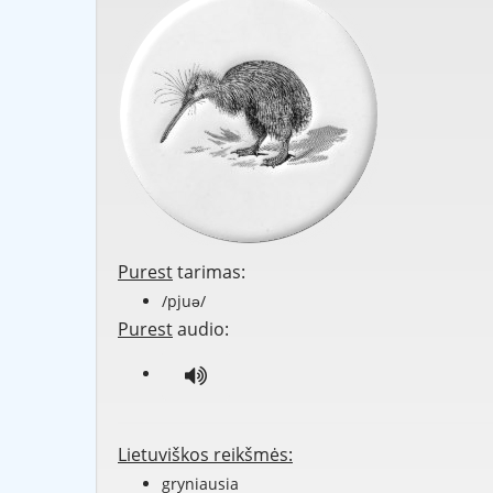
Purest
tarimas:
/pjuə/
Purest
audio:
Lietuviškos reikšmės:
gryniausia