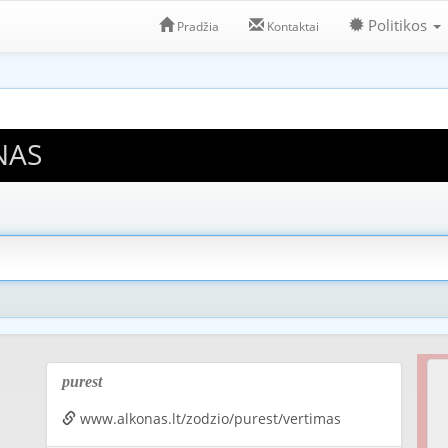
Politikos
Pradžia
Kontaktai
NAS
purest
www.alkonas.lt/zodzio/purest/vertimas