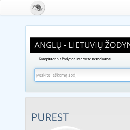
ANGLŲ - LIETUVIŲ ŽODY
Kompiuterinis žodynas internete nemokamai
PUREST