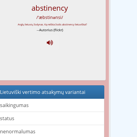
abstinency
/'æbstinənsi/
--Autorius (flickr)
Lietuviški vertimo atsakymų variantai
saikingumas
status
nenormalumas