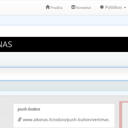
Politikos
Pradžia
Kontaktai
NAS
push-button
www.alkonas.lt/zodzio/push-button/vertimas