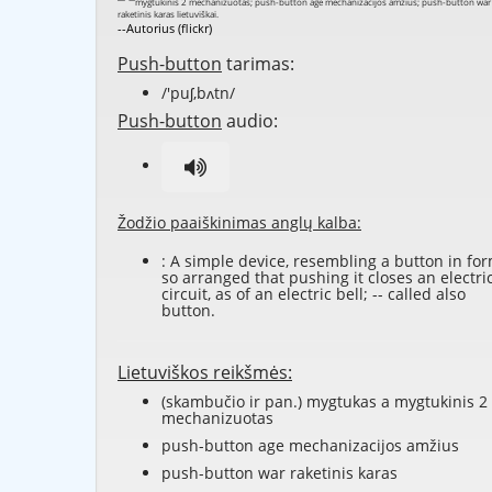
--Autorius (flickr)
Push-button
tarimas:
/'puʃ,bʌtn/
Push-button
audio:
Žodžio paaiškinimas anglų kalba:
: A simple device, resembling a button in for
so arranged that pushing it closes an electri
circuit, as of an electric bell; -- called also
button
.
Lietuviškos reikšmės:
(skambučio ir pan.) mygtukas a mygtukinis 2
mechanizuotas
push-button age mechanizacijos amžius
push-button war raketinis karas