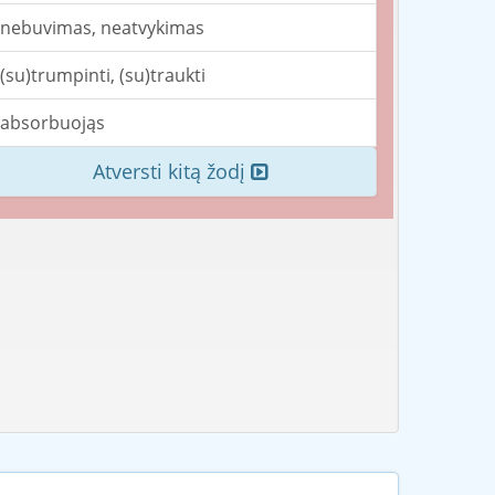
nebuvimas, neatvykimas
(su)trumpinti, (su)traukti
absorbuojąs
Atversti kitą žodį