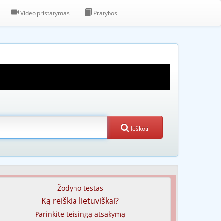
Video pristatymas
Pratybos
Ieškoti
Žodyno testas
Ką reiškia lietuviškai?
Parinkite teisingą atsakymą