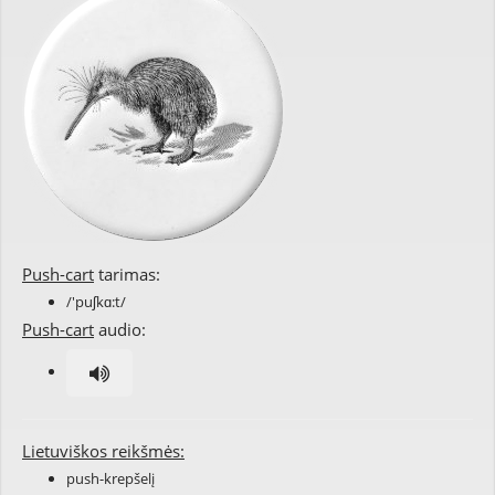
Push-cart
tarimas:
/'puʃkɑ:t/
Push-cart
audio:
Lietuviškos reikšmės:
push-krepšelį