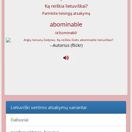
Ką reiškia lietuviškai?
Parinkite teisingą atsakymą
abominable
/ə'bɔminəbl/
--Autorius (flickr)
Lietuviški vertimo atsakymų variantai
čiabuviai