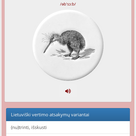
/əb'sɔ:b/
Lietuviški vertimo atsakymų variantai
(nu)trinti, išskusti