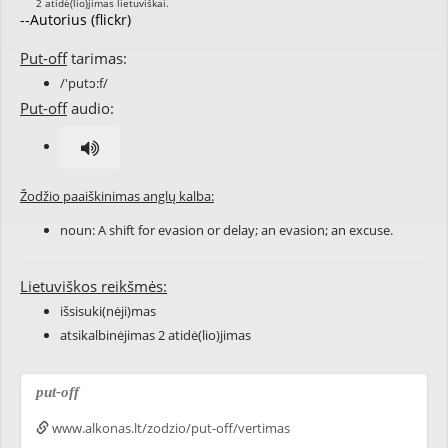
--Autorius (flickr)
Put-off
tarimas:
/'putɔ:f/
Put-off
audio:
Žodžio paaiškinimas anglų kalba:
noun: A shift for evasion or delay; an evasion; an excuse.
Lietuviškos reikšmės:
išsisuki(nėji)mas
atsikalbinėjimas 2 atidė(lio)jimas
put-off
www.alkonas.lt/zodzio/put-off/vertimas