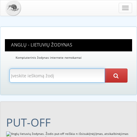
Toggl
navig
ANGLŲ - LIETUVIŲ ŽODYNAS
Kompiuterinis žodynas internete nemokamai
PUT-OFF