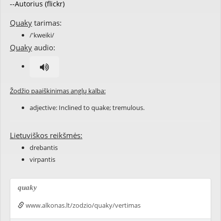
--Autorius (flickr)
Quaky
tarimas:
/'kweiki/
Quaky
audio:
Žodžio paaiškinimas anglų kalba:
adjective: Inclined to
quake
;
tremulous
.
Lietuviškos reikšmės:
drebantis
virpantis
quaky
www.alkonas.lt/zodzio/quaky/vertimas