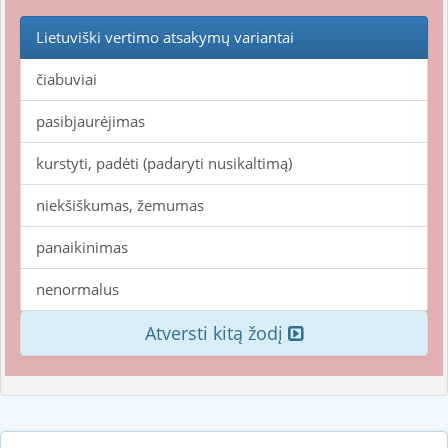
Lietuviški vertimo atsakymų variantai
čiabuviai
pasibjaurėjimas
kurstyti, padėti (padaryti nusikaltimą)
niekšiškumas, žemumas
panaikinimas
nenormalus
Atversti kitą žodį