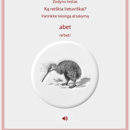
Žodyno testas
Ką reiškia lietuviškai?
Parinkite teisingą atsakymą
abet
/ə'bet/