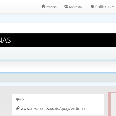
Politikos
Pradžia
Kontaktai
NAS
quay
www.alkonas.lt/zodzio/quay/vertimas