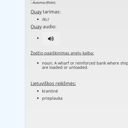
--Autorius (flickr)
Quay
tarimas:
/ki:/
Quay
audio:
Žodžio paaiškinimas anglų kalba:
noun: A wharf or reinforced bank where shi
are loaded or unloaded.
Lietuviškos reikšmės:
krantinė
prieplauka