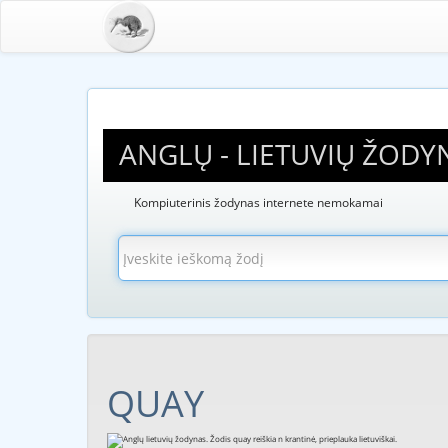
ANGLŲ - LIETUVIŲ ŽODY
Kompiuterinis žodynas internete nemokamai
QUAY