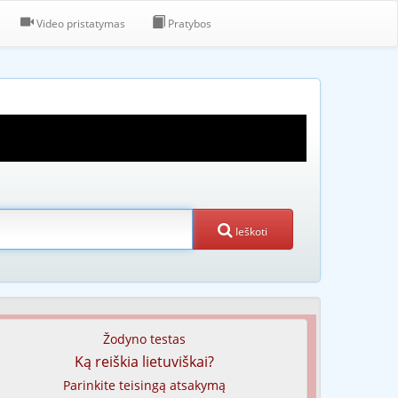
Video pristatymas
Pratybos
Ieškoti
Žodyno testas
Ką reiškia lietuviškai?
Parinkite teisingą atsakymą