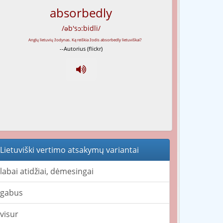
absorbedly
/əb'sɔ:bidli/
--Autorius (flickr)
Lietuviški vertimo atsakymų variantai
labai atidžiai, dėmesingai
gabus
visur