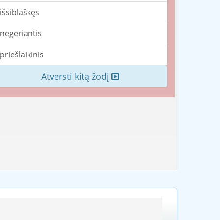
išsiblaškęs
negeriantis
priešlaikinis
Atversti kitą žodį