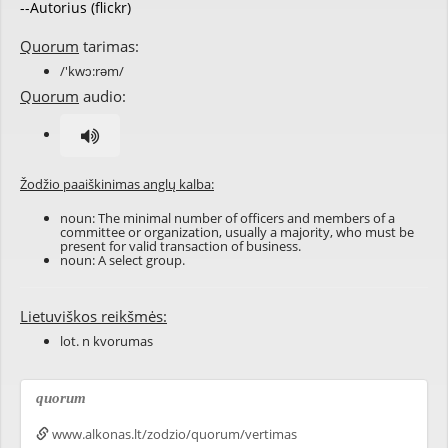
--Autorius (flickr)
Quorum
tarimas:
/'kwɔ:rəm/
Quorum
audio:
Žodžio paaiškinimas anglų kalba:
noun: The minimal number of officers and members of a
committee or organization, usually a majority, who must be
present for valid transaction of business.
noun: A select group.
Lietuviškos reikšmės:
lot. n kvorumas
quorum
www.alkonas.lt/zodzio/quorum/vertimas