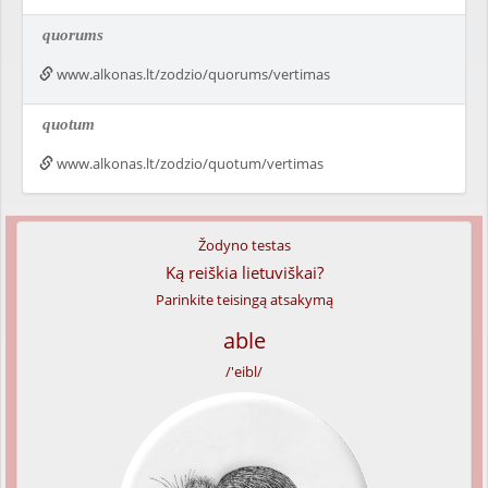
quorums
www.alkonas.lt/zodzio/quorums/vertimas
quotum
www.alkonas.lt/zodzio/quotum/vertimas
Žodyno testas
Ką reiškia lietuviškai?
Parinkite teisingą atsakymą
able
/'eibl/