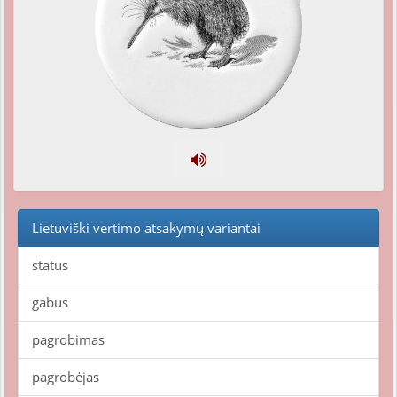
Lietuviški vertimo atsakymų variantai
status
gabus
pagrobimas
pagrobėjas