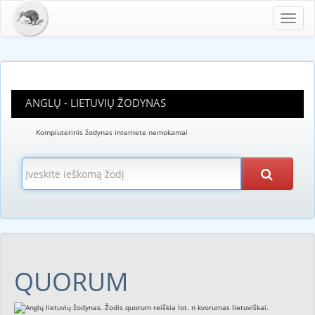
Toggl
navig
ANGLŲ - LIETUVIŲ ŽODYNAS
Kompiuterinis žodynas internete nemokamai
QUORUM