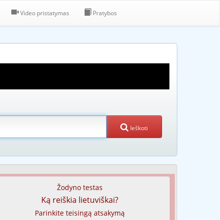
Video pristatymas
Pratybos
Ieškoti
Žodyno testas
Ką reiškia lietuviškai?
Parinkite teisingą atsakymą