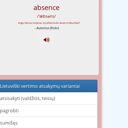
absence
/'æbsəns/
--Autorius (flickr)
Lietuviški vertimo atsakymų variantai
atsisakyti (valdžios, teisių)
pagrobti
sumišęs