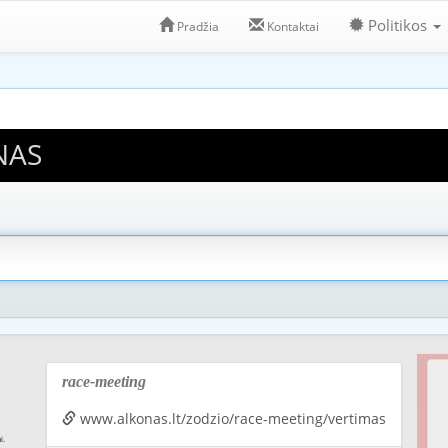
Politikos
Pradžia
Kontaktai
NAS
race-meeting
www.alkonas.lt/zodzio/race-meeting/vertimas