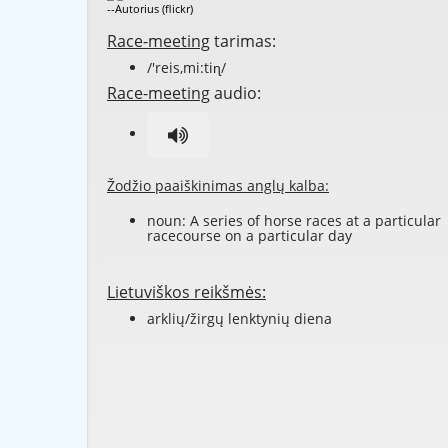
--Autorius (flickr)
Race-meeting
tarimas:
/'reis,mi:tiɳ/
Race-meeting
audio:
Žodžio paaiškinimas anglų kalba:
noun: A series of
horse races
at a particular
racecourse
on a particular day
Lietuviškos reikšmės:
arklių/žirgų lenktynių diena