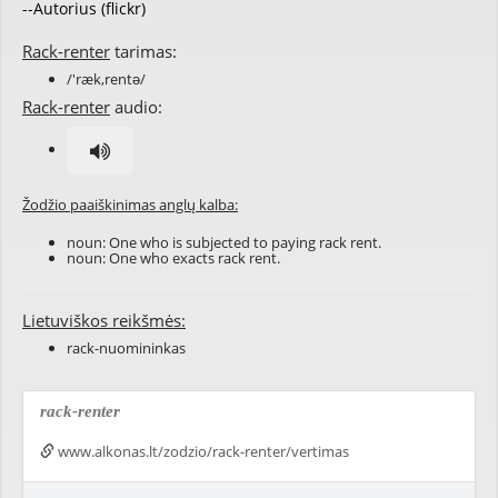
--Autorius (flickr)
Rack-renter
tarimas:
/'ræk,rentə/
Rack-renter
audio:
Žodžio paaiškinimas anglų kalba:
noun: One who is subjected to paying
rack rent
.
noun: One who
exacts
rack rent
.
Lietuviškos reikšmės:
rack-nuomininkas
rack-renter
www.alkonas.lt/zodzio/rack-renter/vertimas