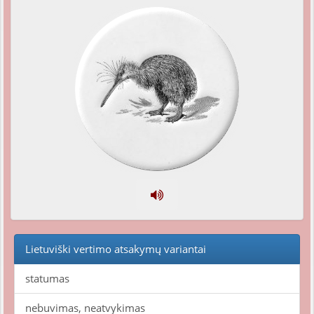
Lietuviški vertimo atsakymų variantai
statumas
nebuvimas, neatvykimas