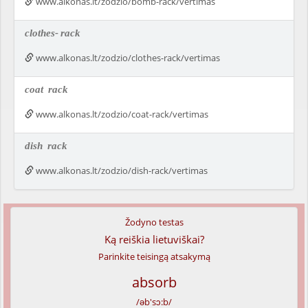
www.alkonas.lt/zodzio/bomb-rack/vertimas
clothes-
rack
www.alkonas.lt/zodzio/clothes-rack/vertimas
coat
rack
www.alkonas.lt/zodzio/coat-rack/vertimas
dish
rack
www.alkonas.lt/zodzio/dish-rack/vertimas
Žodyno testas
Ką reiškia lietuviškai?
Parinkite teisingą atsakymą
absorb
/əb'sɔ:b/