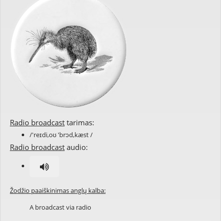
Radio broadcast
tarimas:
/'reɪdi,oʊ 'brɔd,kæst /
Radio broadcast
audio:
Žodžio paaiškinimas anglų kalba:
A broadcast via radio