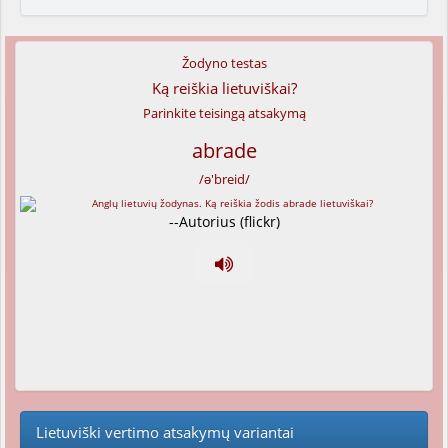
Žodyno testas
Ką reiškia lietuviškai?
Parinkite teisingą atsakymą
abrade
/ə'breid/
--Autorius (flickr)
Lietuviški vertimo atsakymų variantai