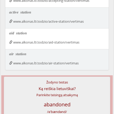
www.alkonas.lt/zodzio/accepting-station/vertimas
active
station
www.alkonas.lt/zodzio/active-station/vertimas
aid
station
www.alkonas.lt/zodzio/aid-station/vertimas
air
station
www.alkonas.lt/zodzio/air-station/vertimas
Žodyno testas
Ką reiškia lietuviškai?
Parinkite teisingą atsakymą
abandoned
/ə'bændənd/