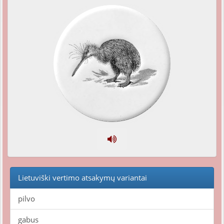
Lietuviški vertimo atsakymų variantai
pilvo
gabus