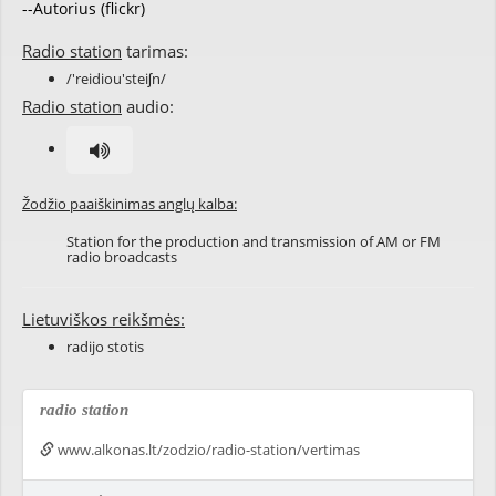
--Autorius (flickr)
Radio station
tarimas:
/'reidiou'steiʃn/
Radio station
audio:
Žodžio paaiškinimas anglų kalba:
Station for the production and transmission of AM or FM
radio broadcasts
Lietuviškos reikšmės:
radijo stotis
radio station
www.alkonas.lt/zodzio/radio-station/vertimas