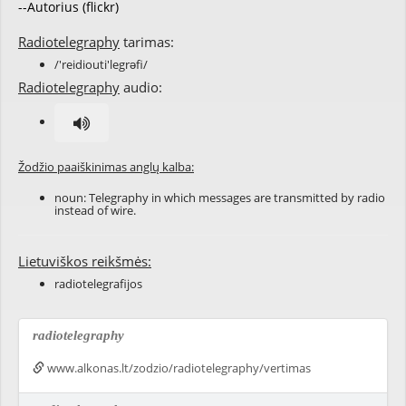
--Autorius (flickr)
Radiotelegraphy
tarimas:
/'reidiouti'legrəfi/
Radiotelegraphy
audio:
Žodžio paaiškinimas anglų kalba:
noun: Telegraphy in which messages are transmitted by radio
instead of wire.
Lietuviškos reikšmės:
radiotelegrafijos
radiotelegraphy
www.alkonas.lt/zodzio/radiotelegraphy/vertimas