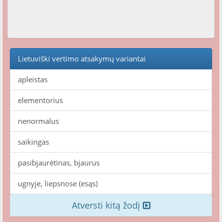
Lietuviški vertimo atsakymų variantai
apleistas
elementorius
nenormalus
saikingas
pasibjaurėtinas, bjaurus
ugnyje, liepsnose (esąs)
Atversti kitą žodį