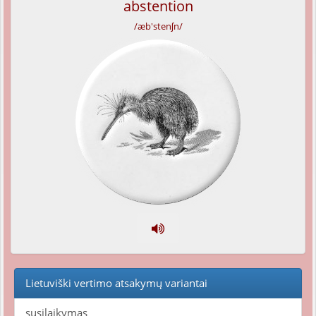
abstention
/æb'stenʃn/
Lietuviški vertimo atsakymų variantai
susilaikymas