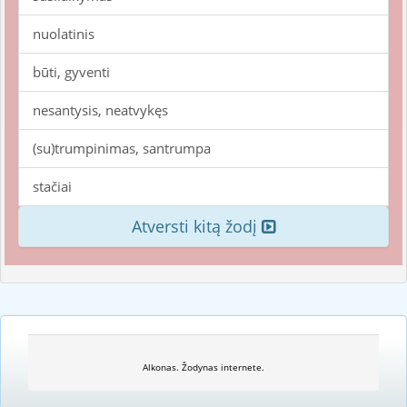
nuolatinis
būti, gyventi
nesantysis, neatvykęs
(su)trumpinimas, santrumpa
stačiai
Atversti kitą žodį
Alkonas. Žodynas internete.