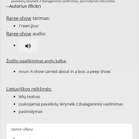
--Autorius (flickr)
Raree-show
tarimas:
/'reəri:,ʃou/
Raree-show
audio:
Žodžio paaiškinimas anglų kalba:
noun: A show carried about in a box; a peep show.
Lietuviškos reikšmės:
lėlių teatras
(sukiojama) paveikslų skrynelė 2 (balaganinis) vaidinimas
pasirodymas
raree-show