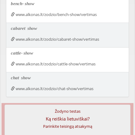
bench-
show
www.alkonas.lt/zodzio/bench-show/vertimas
cabaret
show
www.alkonas.lt/zodzio/cabaret-show/vertimas
cattle-
show
www.alkonas.lt/zodzio/cattle-show/vertimas
chat
show
www.alkonas.lt/zodzio/chat-show/vertimas
Žodyno testas
Ką reiškia lietuviškai?
Parinkite teisingą atsakymą