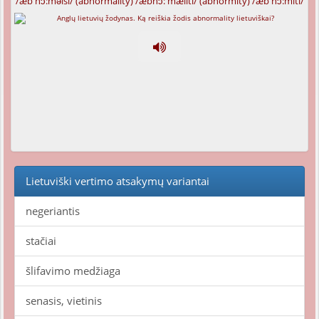
/æb'nɔ:məlsi/ (abnormality) /æbnɔ:'mæliti/ (abnormity) /æb'nɔ:miti/
Lietuviški vertimo atsakymų variantai
negeriantis
stačiai
šlifavimo medžiaga
senasis, vietinis