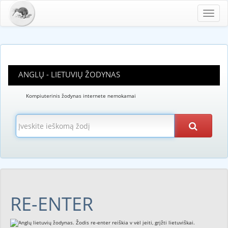
Toggl
navig
ANGLŲ - LIETUVIŲ ŽODYNAS
Kompiuterinis žodynas internete nemokamai
RE-ENTER