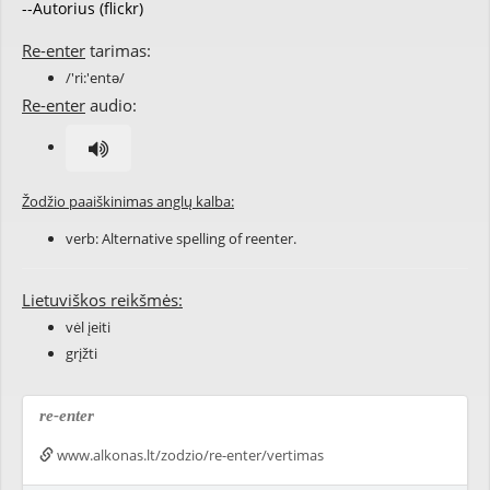
--Autorius (flickr)
Re-enter
tarimas:
/'ri:'entə/
Re-enter
audio:
Žodžio paaiškinimas anglų kalba:
verb: Alternative spelling of
reenter
.
Lietuviškos reikšmės:
vėl įeiti
grįžti
re-enter
www.alkonas.lt/zodzio/re-enter/vertimas