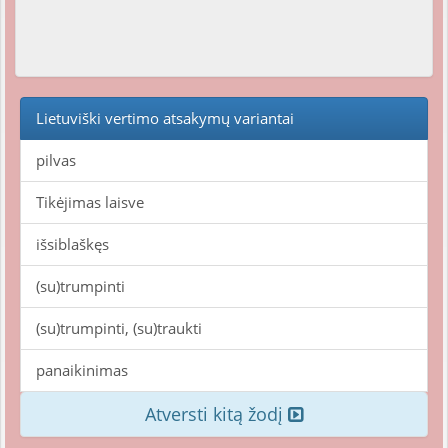
Lietuviški vertimo atsakymų variantai
pilvas
Tikėjimas laisve
išsiblaškęs
(su)trumpinti
(su)trumpinti, (su)traukti
panaikinimas
Atversti kitą žodį