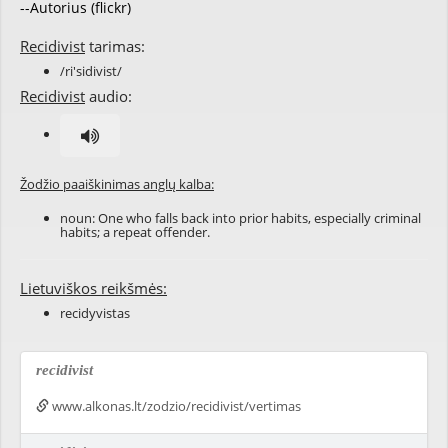
--Autorius (flickr)
Recidivist
tarimas:
/ri'sidivist/
Recidivist
audio:
Žodžio paaiškinimas anglų kalba:
noun: One who falls back into
prior
habits
, especially
criminal
habits; a
repeat
offender
.
Lietuviškos reikšmės:
recidyvistas
recidivist
www.alkonas.lt/zodzio/recidivist/vertimas