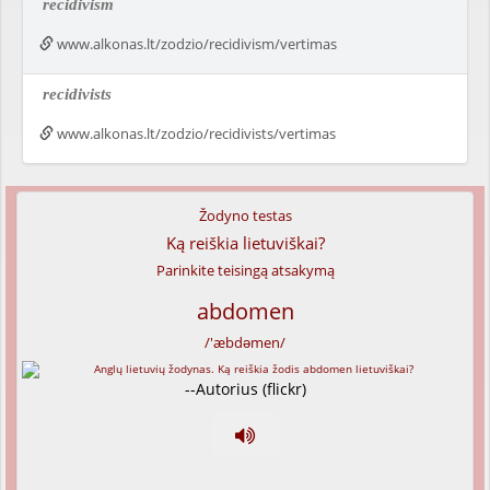
recidivism
www.alkonas.lt/zodzio/recidivism/vertimas
recidivists
www.alkonas.lt/zodzio/recidivists/vertimas
Žodyno testas
Ką reiškia lietuviškai?
Parinkite teisingą atsakymą
abdomen
/'æbdəmen/
--Autorius (flickr)