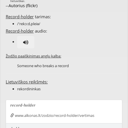
--Autorius (flickr)
Record-holder
tarimas:
/'rekɔ:d,pleiə/
Record-holder
audio:
Žodžio paaiškinimas anglų kalba:
Someone who breaks a record
Lietuviškos reikšmės:
rekordininkas
record-holder
www.alkonas.lt/zodzio/record-holder/vertimas