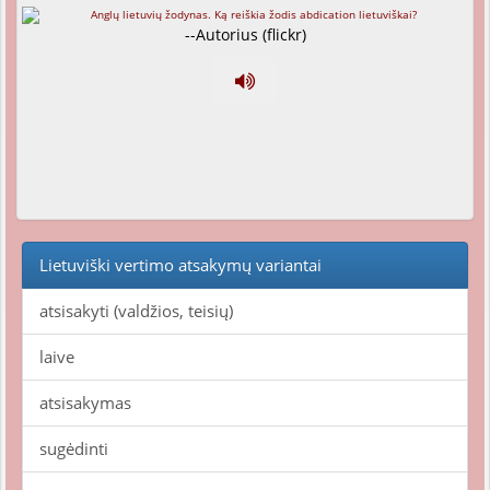
--Autorius (flickr)
Lietuviški vertimo atsakymų variantai
atsisakyti (valdžios, teisių)
laive
atsisakymas
sugėdinti