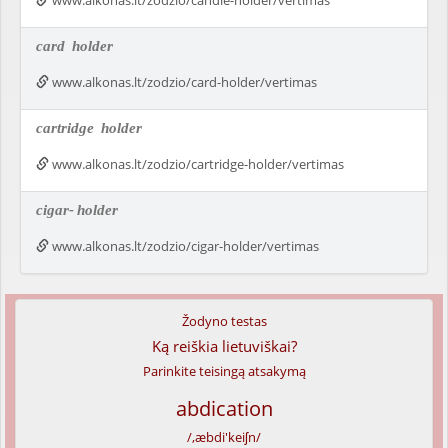
www.alkonas.lt/zodzio/candle-holder/vertimas
card
holder
www.alkonas.lt/zodzio/card-holder/vertimas
cartridge
holder
www.alkonas.lt/zodzio/cartridge-holder/vertimas
cigar-
holder
www.alkonas.lt/zodzio/cigar-holder/vertimas
Žodyno testas
Ką reiškia lietuviškai?
Parinkite teisingą atsakymą
abdication
/,æbdi'keiʃn/