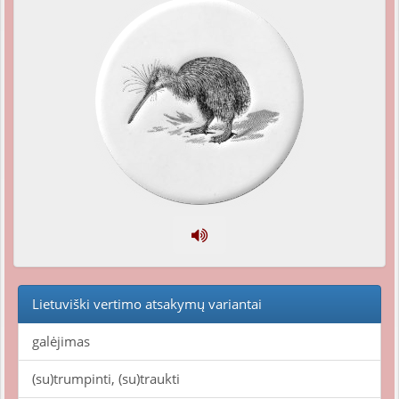
Lietuviški vertimo atsakymų variantai
galėjimas
(su)trumpinti, (su)traukti