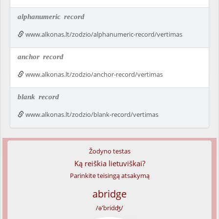
alphanumeric
record
www.alkonas.lt/zodzio/alphanumeric-record/vertimas
anchor
record
www.alkonas.lt/zodzio/anchor-record/vertimas
blank
record
www.alkonas.lt/zodzio/blank-record/vertimas
Žodyno testas
Ką reiškia lietuviškai?
Parinkite teisingą atsakymą
abridge
/ə'bridʤ/