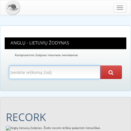
Toggl
navig
ANGLŲ - LIETUVIŲ ŽODYNAS
Kompiuterinis žodynas internete nemokamai
RECORK