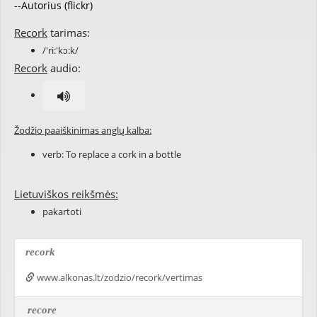
--Autorius (flickr)
Recork
tarimas:
/'ri:'kɔ:k/
Recork
audio:
Žodžio paaiškinimas anglų kalba:
verb: To
replace
a
cork
in a
bottle
Lietuviškos reikšmės:
pakartoti
recork
www.alkonas.lt/zodzio/recork/vertimas
recore