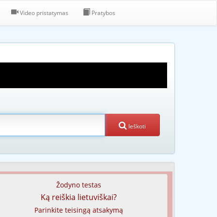
Video pristatymas
Pratybos
Ieškoti
Žodyno testas
Ką reiškia lietuviškai?
Parinkite teisingą atsakymą