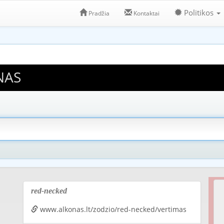
Politikos
Pradžia
Kontaktai
NAS
red-necked
www.alkonas.lt/zodzio/red-necked/vertimas