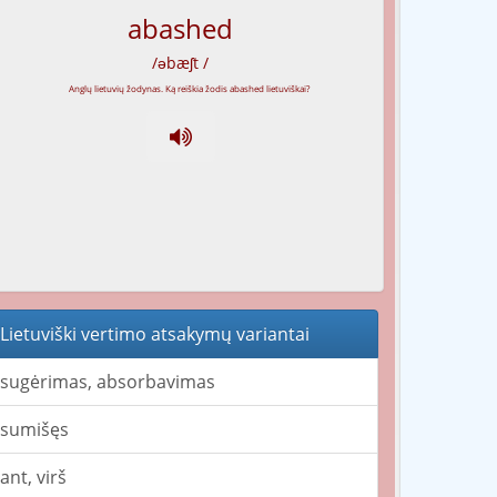
abashed
/əbæʃt /
Lietuviški vertimo atsakymų variantai
sugėrimas, absorbavimas
sumišęs
ant, virš