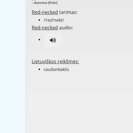
--Autorius (flickr)
Red-necked
tarimas:
/'red'nekt/
Red-necked
audio:
Lietuviškos reikšmės:
raudonkaklis