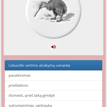
Lietuviški vertimo atsakymų variantai
panaikinimas
priešlaikinis
išsimesti, prieš laiką gimdyti
sutrumpinimas, santrauka