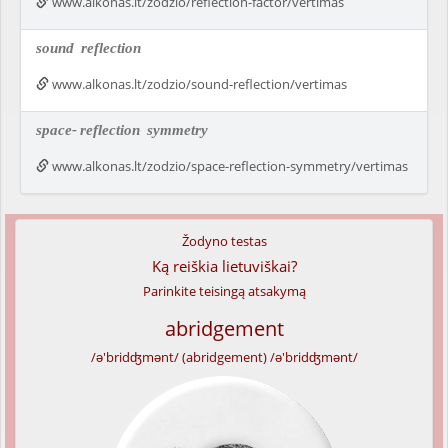
www.alkonas.lt/zodzio/reflection-factor/vertimas
sound
reflection
www.alkonas.lt/zodzio/sound-reflection/vertimas
space-
reflection
symmetry
www.alkonas.lt/zodzio/space-reflection-symmetry/vertimas
Žodyno testas
Ką reiškia lietuviškai?
Parinkite teisingą atsakymą
abridgement
/ə'bridʤmənt/ (abridgement) /ə'bridʤmənt/