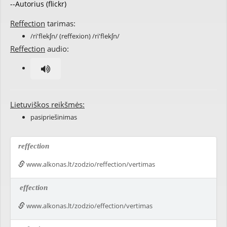
--Autorius (flickr)
Reffection
tarimas:
/ri'flekʃn/ (reffexion) /ri'flekʃn/
Reffection
audio:
Lietuviškos reikšmės:
pasipriešinimas
reffection
www.alkonas.lt/zodzio/reffection/vertimas
effection
www.alkonas.lt/zodzio/effection/vertimas