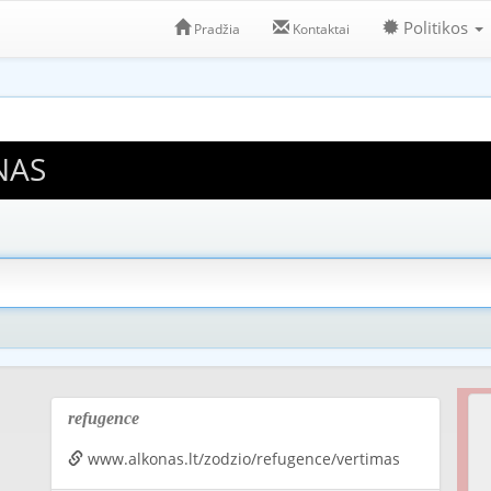
Politikos
Pradžia
Kontaktai
NAS
refugence
www.alkonas.lt/zodzio/refugence/vertimas