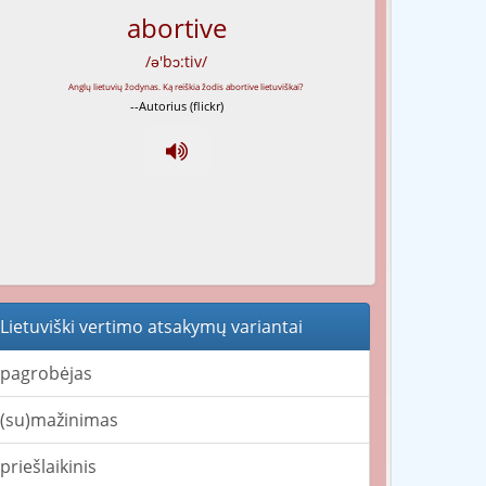
abortive
/ə'bɔ:tiv/
--Autorius (flickr)
Lietuviški vertimo atsakymų variantai
pagrobėjas
(su)mažinimas
priešlaikinis