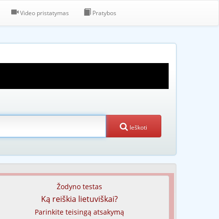
Video pristatymas
Pratybos
Ieškoti
Žodyno testas
Ką reiškia lietuviškai?
Parinkite teisingą atsakymą