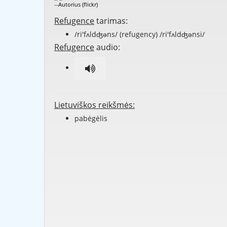
--Autorius (flickr)
Refugence
tarimas:
/ri'fʌldʤəns/ (refugency) /ri'fʌldʤənsi/
Refugence
audio:
Lietuviškos reikšmės:
pabėgėlis