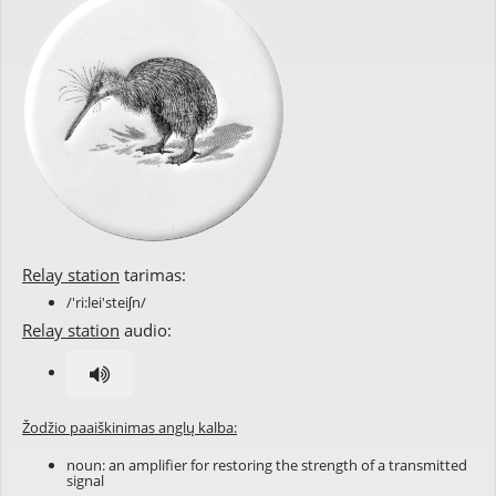
Relay station
tarimas:
/'ri:lei'steiʃn/
Relay station
audio:
Žodžio paaiškinimas anglų kalba:
noun: an amplifier for restoring the strength of a transmitted
signal