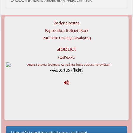
www.alkonas.lt/zodzio/busy-relay/vertimas
Žodyno testas
Ką reiškia lietuviškai?
Parinkite teisingą atsakymą
abduct
/æd'dʌkt/
--Autorius (flickr)
Lietuviški vertimo atsakymų variantai