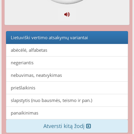
Lietuviški vertimo atsakymų variantai
abėcėlė, alfabetas
negeriantis
nebuvimas, neatvykimas
priešlaikinis
slapstytis (nuo bausmės, teismo ir pan.)
panaikinimas
Atversti kitą žodį