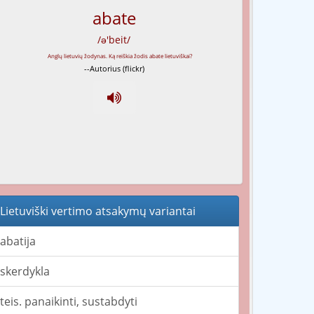
abate
/ə'beit/
--Autorius (flickr)
Lietuviški vertimo atsakymų variantai
abatija
skerdykla
teis. panaikinti, sustabdyti