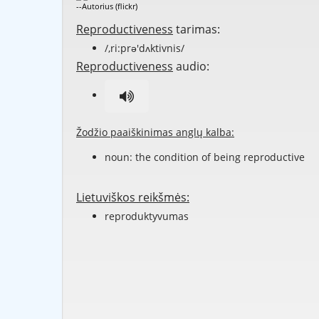
--Autorius (flickr)
Reproductiveness
tarimas:
/,ri:prə'dʌktivnis/
Reproductiveness
audio:
Žodžio paaiškinimas anglų kalba:
noun: the condition of being
reproductive
Lietuviškos reikšmės:
reproduktyvumas