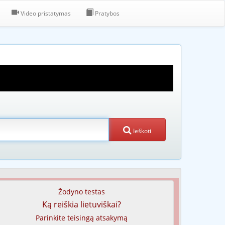
Video pristatymas
Pratybos
Ieškoti
Žodyno testas
Ką reiškia lietuviškai?
Parinkite teisingą atsakymą