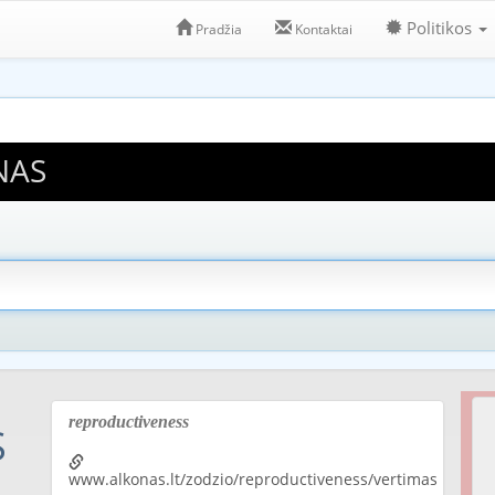
Politikos
Pradžia
Kontaktai
NAS
reproductiveness
S
www.alkonas.lt/zodzio/reproductiveness/vertimas