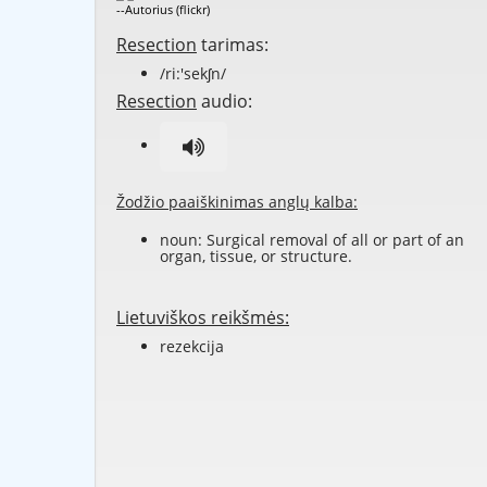
--Autorius (flickr)
Resection
tarimas:
/ri:'sekʃn/
Resection
audio:
Žodžio paaiškinimas anglų kalba:
noun: Surgical removal of all or part of an
organ, tissue, or structure.
Lietuviškos reikšmės:
rezekcija