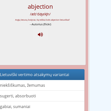
abjection
/æb'dʤekʃn/
--Autorius (flickr)
Lietuviški vertimo atsakymų variantai
niekšiškumas, žemumas
sugerti, absorbuoti
gabiai, sumaniai