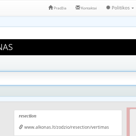
Politikos
Pradžia
Kontaktai
NAS
resection
www.alkonas.lt/zodzio/resection/vertimas