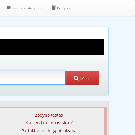
Video pristatymas
Pratybos
Ieškoti
Žodyno testas
Ką reiškia lietuviškai?
Parinkite teisingą atsakymą